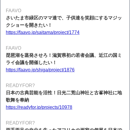
FAAVO
さいたま市緑区のママ達で、子供達を笑顔にするマジッ
クショーを開きたい！
https://faavo.jp/saitama/project/1774
FAAVO
琵琶湖を蒸発させろ！滋賀県初の若者会議、近江の国ミ
ライ会議を開催したい！
https://faavo.jp/shiga/project/1876
READYFOR?
日本の古典芸能を活性！日光二荒山神社と古峯神社に地
歌舞を奉納
https://readyfor.jp/projects/10978
READYFOR?