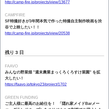
http://camp-fire.jp/projects/view/13677
CAMPFIRE
SF特撮好きが3年間本気で作った特撮自主制作映画を渋
谷で上映したい！！
http://camp-fire.jp/projects/view/20538
残り 3 日
FAAVO
みんなの野菜畑 "週末農業まっくろくろすけ菜園" を拡
大したい !
https://faavo.jp/tokyo23/project/1702
GREEN FUNDING
ご主人様に最高のお給仕を！ 「隠れ家メイドBarメー