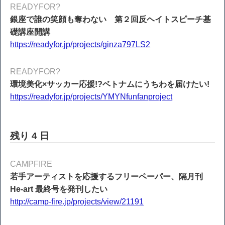
READYFOR?
銀座で誰の笑顔も奪わない 第２回反ヘイトスピーチ基
礎講座開講
https://readyfor.jp/projects/ginza797LS2
READYFOR?
環境美化×サッカー応援!?ベトナムにうちわを届けたい!
https://readyfor.jp/projects/YMYNfunfanproject
残り 4 日
CAMPFIRE
若手アーティストを応援するフリーペーパー、隔月刊
He-art 最終号を発刊したい
http://camp-fire.jp/projects/view/21191