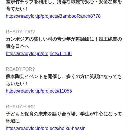
孟宗竹チップを利用し、清潔な環境で安心・安全な豚を
育てたい！
https://readyfor.jp/projects/BambooRanch8778
READYFOR?
カンボジアの貧しい村の青少年が舞踊団に！国王絶賛の
舞を日本へ
https://readyfor.jp/projects/11130
READYFOR?
熊本陶芸イベントを開催し、多くの方に笑顔になっても
らいたい！
https://readyfor.jp/projects/11055
READYFOR?
子どもと保育の未来を語り合う場、学生が中心になって
地域に
https://readyfor.jp/projects/hoiku-hassin