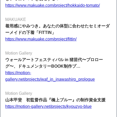
https://www.makuake.com/project/hokkaido-tomato/
MAKUAKE
着用感にやみつき。あなたの体型に合わせたセミオーダ
ーメイドの下着「FITTIN」
https://www.makuake.com/project/fittin/
Motion Gallery
ウォールアートフェスティバル in 猪苗代〜プロロー
グ〜、ドキュメンタリーBOOK制作プ…
https://motion-
gallery.net/projects/waf_in_inawashiro_prologue
Motion Gallery
山本甲斐 初監督作品『橋上ブルー』の制作資金支援
https://motion-gallery.net/projects/kyouzyo-blue