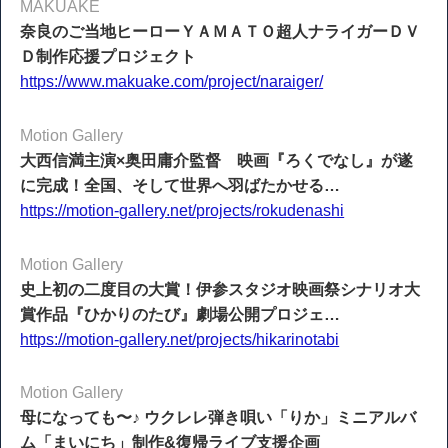
MAKUAKE
奈良のご当地ヒーローＹＡＭＡＴＯ超人ナライガーＤＶ
Ｄ制作応援プロジェクト
https://www.makuake.com/project/naraiger/
Motion Gallery
大西信満主演×奥田庸介監督 映画『ろくでなし』が遂
に完成！全国、そして世界へ羽ばたかせる…
https://motion-gallery.net/projects/rokudenashi
Motion Gallery
史上初の二度目の大賞！伊参スタジオ映画祭シナリオ大
賞作品『ひかりのたび』劇場公開プロジェ…
https://motion-gallery.net/projects/hikarinotabi
Motion Gallery
母になっても〜♪ ウクレレ弾き唄い「りか」ミニアルバ
ム「まいにち」制作&復帰ライブ支援企画