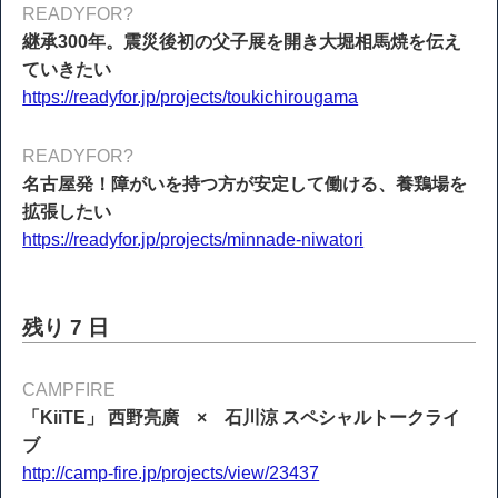
READYFOR?
継承300年。震災後初の父子展を開き大堀相馬焼を伝え
ていきたい
https://readyfor.jp/projects/toukichirougama
READYFOR?
名古屋発！障がいを持つ方が安定して働ける、養鶏場を
拡張したい
https://readyfor.jp/projects/minnade-niwatori
残り 7 日
CAMPFIRE
「KiiTE」 西野亮廣 × 石川涼 スペシャルトークライ
ブ
http://camp-fire.jp/projects/view/23437