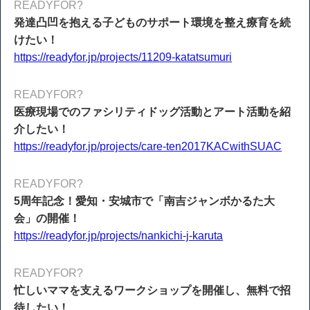
READYFOR?
発達凸凹を抱える子どものサポート環境を整え療育を続
けたい！
https://readyfor.jp/projects/11209-katatsumuri
READYFOR?
医療現場でのファシリティドッグ活動とアート活動を紹
介したい！
https://readyfor.jp/projects/care-ten2017KACwithSUAC
READYFOR?
5周年記念！愛知・安城市で「南吉ジャンボかるた大
会」の開催！
https://readyfor.jp/projects/nankichi-j-karuta
READYFOR?
忙しいママを支えるワークショップを開催し、無料で招
待したい！