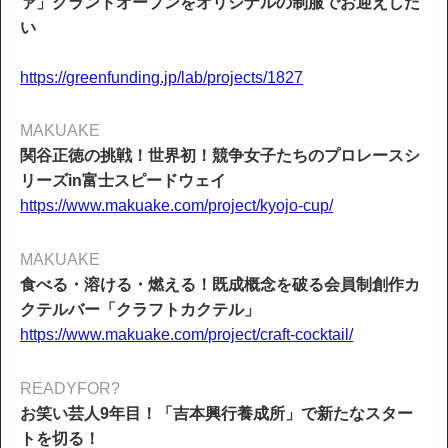
ァ」グランドオープンをオリジナルの制服でお迎えした
い
https://greenfunding.jp/lab/projects/1827
MAKUAKE
関谷正徳の挑戦！世界初！競争女子たちのプロレースシ
リーズin富士スピードウェイ
https://www.makuake.com/project/kyojo-cup/
MAKUAKE
食べる・溶ける・燃える！既成概念を破る会員制創作カ
クテルバー「クラフトカクテル」
https://www.makuake.com/project/craft-cocktail/
READYFOR?
お笑い芸人9年目！「吉本興行養成所」で新たなスター
トを切る！