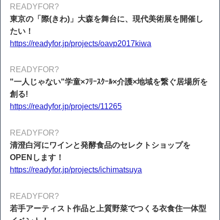
READYFOR?
東京の「際(きわ)」大森を舞台に、現代美術展を開催し
たい！
https://readyfor.jp/projects/oavp2017kiwa
READYFOR?
"一人じゃない"学童×ﾌﾘｰｽｸｰﾙ×介護×地域を繋ぐ居場所を
創る!
https://readyfor.jp/projects/11265
READYFOR?
清澄白河にワインと発酵食品のセレクトショップを
OPENします！
https://readyfor.jp/projects/ichimatsuya
READYFOR?
若手アーティスト作品と上質野菜でつくる衣食住一体型